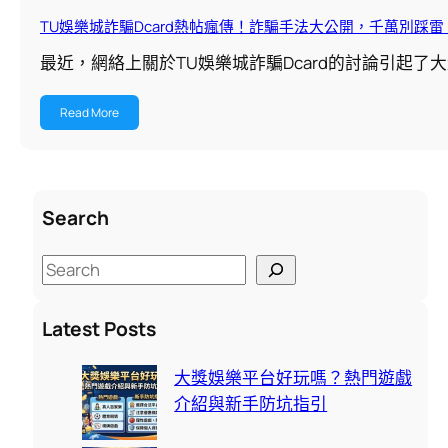
TU娛樂城詐騙Dcard熱帖瘋傳！詐騙手法大公開，千萬別踩雷
最近，網絡上關於TU娛樂城詐騙Dcard的討論引起了
Read More
Search
S
e
a
Latest Posts
r
c
大獎娛樂平台好玩嗎？熱門遊戲
h
介紹與新手防坑指引