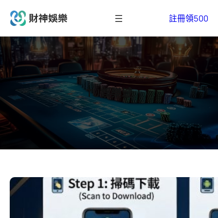
跳
註冊領500
至
主
要
內
容
TU娛樂城