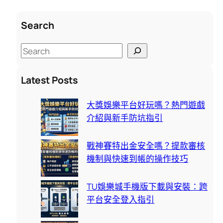
Search
S
e
a
Latest Posts
r
c
大獎娛樂平台好玩嗎？熱門遊戲
h
介紹與新手防坑指引
戰神賽特出金安全嗎？提款審核
機制與快速到帳的操作技巧
TU娛樂城手機版下載與安裝：跨
平台安全登入指引