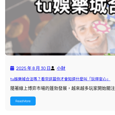
2025 年 8 月 30 日
小財
tu娛樂城合法嗎？看完這篇你才會知道什麼叫「玩得安心」
隨著線上博弈市場的蓬勃發展，越來越多玩家開始關注
Read More