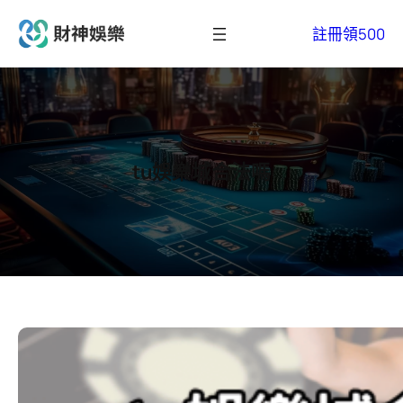
跳
註冊領500
至
主
要
內
容
tu娛樂城合法嗎