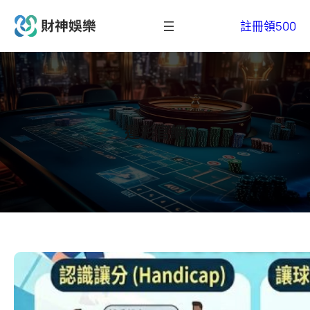
跳
註冊領500
至
主
要
內
容
運彩官網