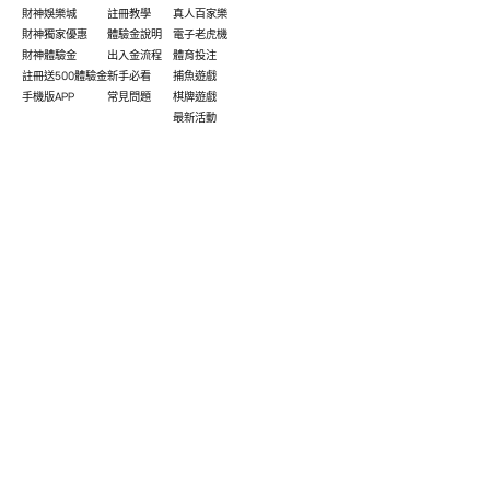
財神娛樂城
註冊教學
真人百家樂
財神獨家優惠
體驗金說明
電子老虎機
財神體驗金
出入金流程
體育投注
註冊送500體驗金
新手必看
捕魚遊戲
手機版APP
常見問題
棋牌遊戲
最新活動