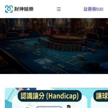
跳
註冊領500
至
主
要
內
容
運彩世足冠軍賠率