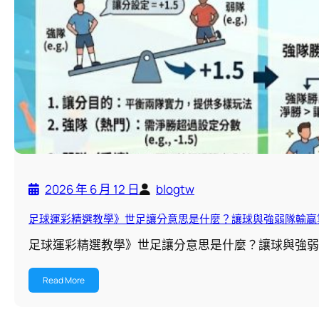
2026 年 6 月 12 日
blogtw
足球運彩精選教學》世足讓分意思是什麼？讓球與強弱隊輸贏
足球運彩精選教學》世足讓分意思是什麼？讓球與強弱
Read More