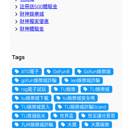
註冊送500體驗金
財神娛樂城
財神獨家優惠
財神體驗金
Tags
ATG電子
GoFun8
Gofun娛樂城
gofun娛樂城詐騙
leo娛樂城詐騙
rsg電子試玩
TU娛樂
TU娛樂城
tu娛樂城下載
tu娛樂城安全嗎
TU娛樂城登入
TU娛樂城詐騙Dcard
TU首儲返水
世界盃
世足讓分意思
九州娛樂城詐騙
大獎
大獎娛樂