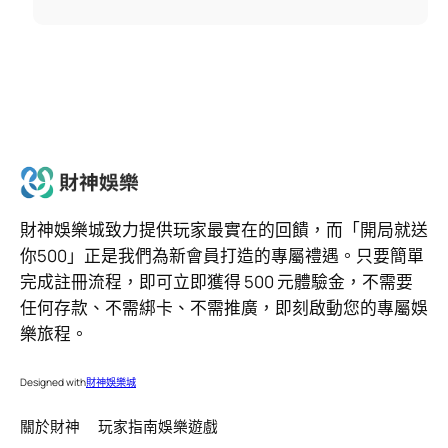
財神娛樂城致力提供玩家最實在的回饋，而「開局就送
你500」正是我們為新會員打造的專屬禮遇。只要簡單
完成註冊流程，即可立即獲得 500 元體驗金，不需要
任何存款、不需綁卡、不需推廣，即刻啟動您的專屬娛
樂旅程。
Designed with
財神娛樂城
關於財神
玩家指南
娛樂遊戲