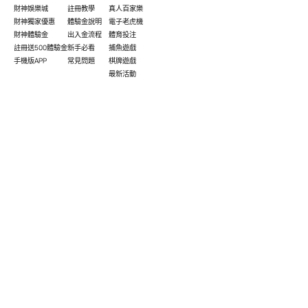
財神娛樂城
註冊教學
真人百家樂
財神獨家優惠
體驗金說明
電子老虎機
財神體驗金
出入金流程
體育投注
註冊送500體驗金
新手必看
捕魚遊戲
手機版APP
常見問題
棋牌遊戲
最新活動