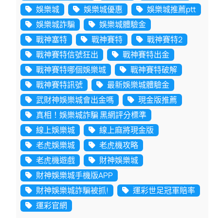
娛樂城
娛樂城優惠
娛樂城推薦ptt
娛樂城詐騙
娛樂城體驗金
戰神塞特
戰神賽特
戰神賽特2
戰神賽特信號狂出
戰神賽特出金
戰神賽特哪個娛樂城
戰神賽特破解
戰神賽特訊號
最新娛樂城體驗金
武財神娛樂城會出金嗎
現金版推薦
真相！娛樂城詐騙 黑網評分標準
線上娛樂城
線上麻將現金版
老虎娛樂城
老虎機攻略
老虎機遊戲
財神娛樂城
財神娛樂城手機版APP
財神娛樂城詐騙被抓!
運彩世足冠軍賠率
運彩官網