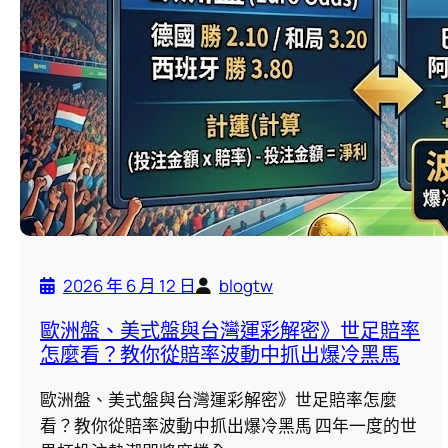
2026 年 6 月 12 日
blogtw
歐洲盤、美式盤與台灣運彩解密》世足賠率
怎麼看？教你從賠率波動中抓出爆冷黑馬
歐洲盤、美式盤與台灣運彩解密》世足賠率怎麼
看？教你從賠率波動中抓出爆冷黑馬 四年一度的世