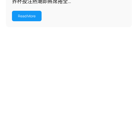
界杯投注熱潮即將席捲全…
Read More