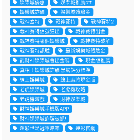
娛樂城優惠
娛樂城推薦ptt
娛樂城詐騙
娛樂城體驗金
戰神塞特
戰神賽特
戰神賽特2
戰神賽特信號狂出
戰神賽特出金
戰神賽特哪個娛樂城
戰神賽特破解
戰神賽特訊號
最新娛樂城體驗金
武財神娛樂城會出金嗎
現金版推薦
真相！娛樂城詐騙 黑網評分標準
線上娛樂城
線上麻將現金版
老虎娛樂城
老虎機攻略
老虎機遊戲
財神娛樂城
財神娛樂城手機版APP
財神娛樂城詐騙被抓!
運彩世足冠軍賠率
運彩官網