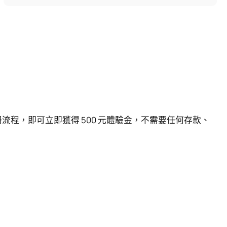
程，即可立即獲得 500 元體驗金，不需要任何存款、