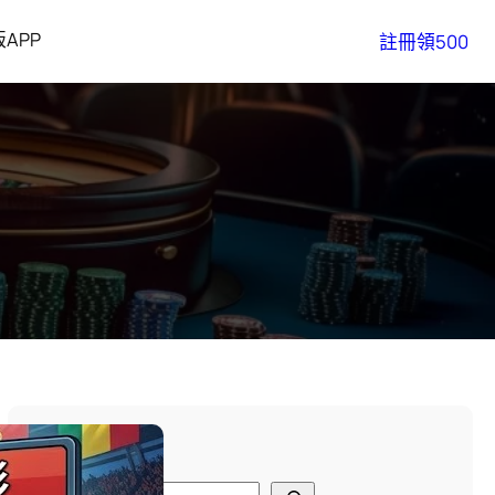
APP
註冊領500
Search
S